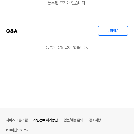
등록된 후기가 없습니다.
경우 그에 대한 사항
제조국 또는 원산지
상품상세설명 참조
제조자,수입품의 경우
상품상세설명 참조
Q&A
문의하기
수입자를 함께 표기
AS책임자와 전화번호
상품상세설명 참조
등록된 문의글이 없습니다.
또는 소비자상담 관련
전화번호
유통기한이 최소 2026.12.04이거나 그
이후인 상품이 출고됩니다.
유통기한
단, 상품명에 유통기한 명시된 경우, 해당
유통기한을 따릅니다.
서비스 이용약관
개인정보 처리방침
입점/제휴 문의
공지사항
PC버전으로 보기