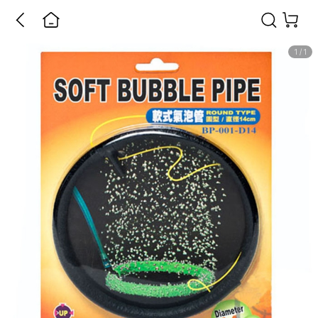
1
/
1