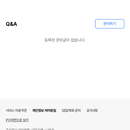
Q&A
문의하기
등록된 문의글이 없습니다.
서비스 이용약관
개인정보 처리방침
입점/제휴 문의
공지사항
PC버전으로 보기
주식회사 어바웃펫
대표자명 : 나옥귀