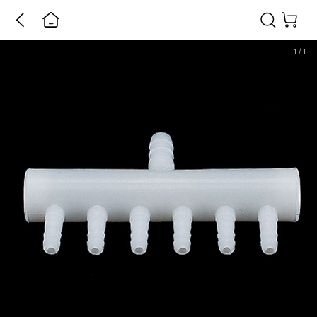
1
/
1