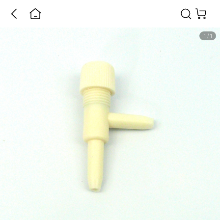
1
/
1