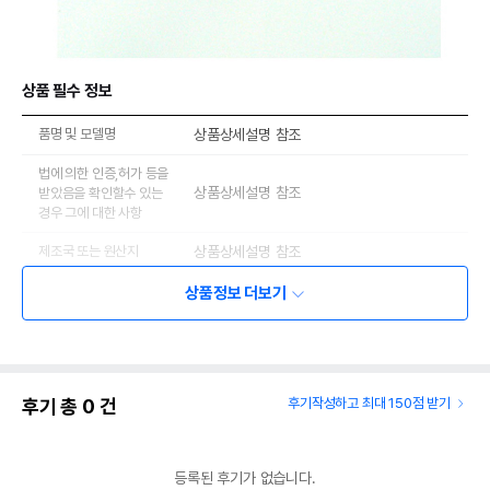
상품 필수 정보
품명 및 모델명
상품상세설명 참조
법에 의한 인증,허가 등을
상품상세설명 참조
받았음을 확인할수 있는
경우 그에 대한 사항
제조국 또는 원산지
상품상세설명 참조
제조자,수입품의 경우
상품정보 더보기
상품상세설명 참조
수입자를 함께 표기
AS책임자와 전화번호
상품상세설명 참조
또는 소비자상담 관련
전화번호
후기 총
0
건
후기작성하고 최대 150점 받기
유통기한이 최소 2026.12.05이거나 그
이후인 상품이 출고됩니다.
유통기한
단, 상품명에 유통기한 명시된 경우, 해당
등록된 후기가 없습니다.
유통기한을 따릅니다.