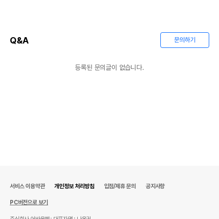
Q&A
문의하기
등록된 문의글이 없습니다.
서비스 이용약관
개인정보 처리방침
입점/제휴 문의
공지사항
PC버전으로 보기
주식회사 어바웃펫
대표자명 : 나옥귀