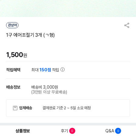
관상어
1구 에어조절기 3개 (ㄱ형)
1,500
원
적립혜택
최대
150점
적립
배송정보
배송비 3,000원
(3만원 이상 무료배송)
업체배송
결제완료 기준 2 ~ 5일 소요 예정
상품정보
후기
Q&A
0
0