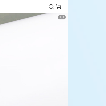
1
/
1