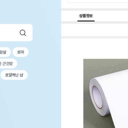
상품정보
텅살
로마
닌 근건강
로얄캐닌 샴