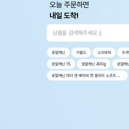
오늘 주문하면
내일 도착!
로얄캐닌
가필드
스크래쳐
두끼
로얄캐닌 15
로얄캐닌 400g
로얄캐
로얄캐닌 마더 앤 베이비 캣 울트라 소프트 무스 트레이 100g