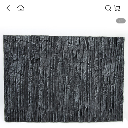
1
/
1