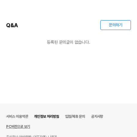
Q&A
문의하기
등록된 문의글이 없습니다.
서비스 이용약관
개인정보 처리방침
입점/제휴 문의
공지사항
PC버전으로 보기
주식회사 어바웃펫
대표자명 : 나옥귀