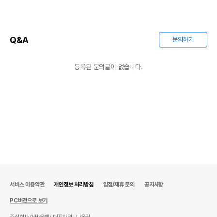
품명 및 모델명
상품상세설명 참조
법에 의한 인증,허가 등을
상품상세설명 참조
받았음을 확인할수 있는
경우 그에 대한 사항
Q&A
문의하기
제조국 또는 원산지
상품상세설명 참조
등록된 문의글이 없습니다.
제조자,수입품의 경우
상품상세설명 참조
수입자를 함께 표기
AS책임자와 전화번호
상품상세설명 참조
또는 소비자상담 관련
전화번호
유통기한이 최소 2026.12.05이거나 그
이후인 상품이 출고됩니다.
유통기한
단, 상품명에 유통기한 명시된 경우, 해당
유통기한을 따릅니다.
서비스 이용약관
개인정보 처리방침
입점/제휴 문의
공지사항
PC버전으로 보기
주식회사 어바웃펫
대표자명 : 나옥귀