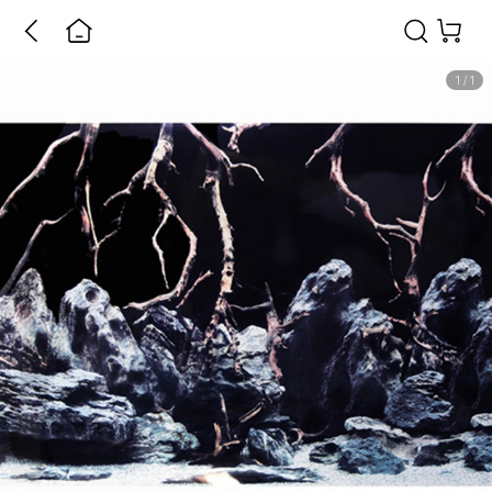
1
/
1