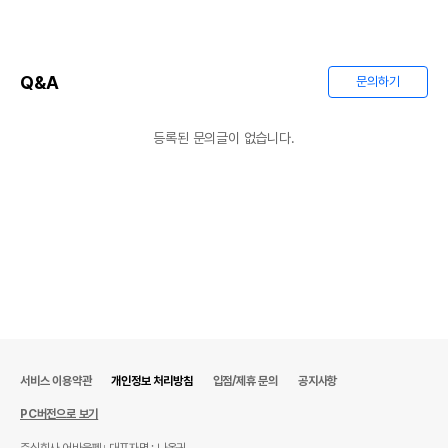
Q&A
문의하기
등록된 문의글이 없습니다.
서비스 이용약관
개인정보 처리방침
입점/제휴 문의
공지사항
PC버전으로 보기
주식회사 어바웃펫
대표자명 : 나옥귀