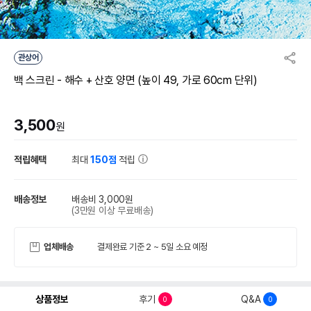
관상어
백 스크린 - 해수 + 산호 양면 (높이 49, 가로 60cm 단위)
3,500
원
적립혜택
최대
150점
적립
배송정보
배송비 3,000원
(3만원 이상 무료배송)
업체배송
결제완료 기준 2 ~ 5일 소요 예정
상품정보
후기
Q&A
0
0