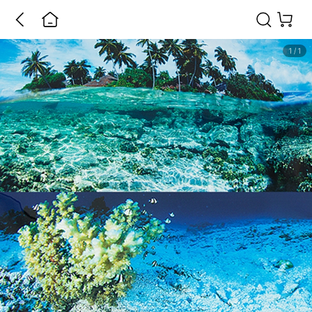
1
/
1