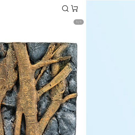
1
/
1