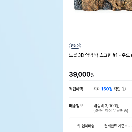
관상어
노블 3D 암벽 백 스크린 #1 - 우드 (
39,000
원
적립혜택
최대
150점
적립
배송정보
배송비 3,000원
(3만원 이상 무료배송)
업체배송
결제완료 기준 2 ~