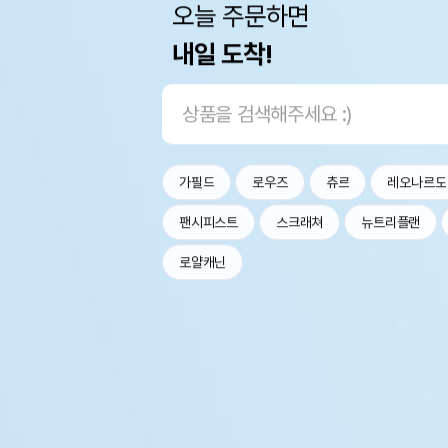
오늘 주문하면
내일 도착!
가필드
로우즈
츄르
레오나르도
팬시피스트
스크래쳐
뉴트리플랜
로얄캐닌