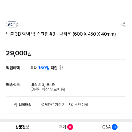
관상어
노블 3D 암벽 백 스크린 #3 - 브라운 (600 X 450 X 40mm)
29,000
원
적립혜택
최대
150점
적립
배송정보
배송비 3,000원
(3만원 이상 무료배송)
업체배송
결제완료 기준 2 ~ 5일 소요 예정
상품정보
후기
Q&A
0
0