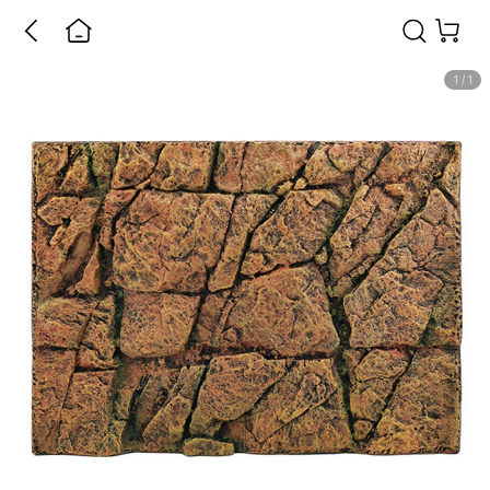
1
/
1