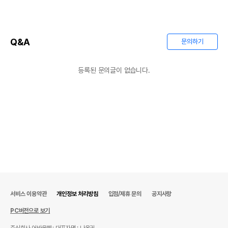
Q&A
문의하기
등록된 문의글이 없습니다.
서비스 이용약관
개인정보 처리방침
입점/제휴 문의
공지사항
PC버전으로 보기
주식회사 어바웃펫
대표자명 : 나옥귀