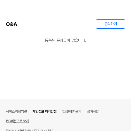
Q&A
문의하기
등록된 문의글이 없습니다.
서비스 이용약관
개인정보 처리방침
입점/제휴 문의
공지사항
PC버전으로 보기
주식회사 어바웃펫
대표자명 : 나옥귀