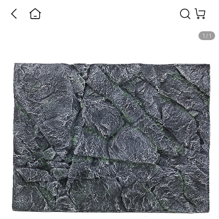
1
/
1