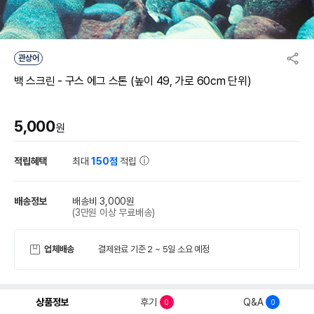
관상어
백 스크린 - 구스 에그 스톤 (높이 49, 가로 60cm 단위)
5,000
원
적립혜택
최대
150점
적립
배송정보
배송비 3,000원
(3만원 이상 무료배송)
업체배송
결제완료 기준 2 ~ 5일 소요 예정
상품정보
후기
Q&A
0
0