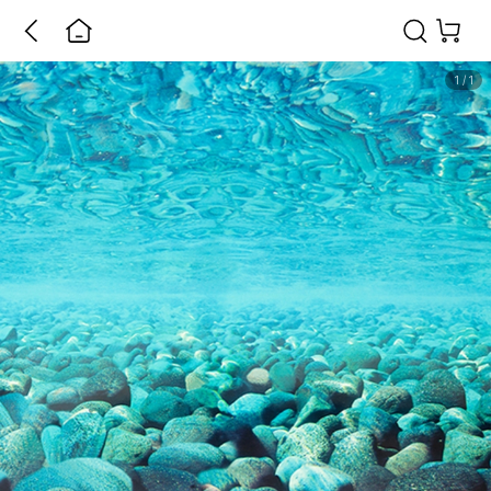
1
/
1