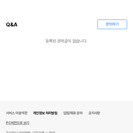
Q&A
문의하기
등록된 문의글이 없습니다.
상품 필수 정보
품명 및 모델명
상품상세설명 참조
법에 의한 인증,허가 등을
상품상세설명 참조
받았음을 확인할수 있는
경우 그에 대한 사항
제조국 또는 원산지
상품상세설명 참조
서비스 이용약관
개인정보 처리방침
입점/제휴 문의
공지사항
제조자,수입품의 경우
상품상세설명 참조
수입자를 함께 표기
PC버전으로 보기
AS책임자와 전화번호
주식회사 어바웃펫
대표자명 : 나옥귀