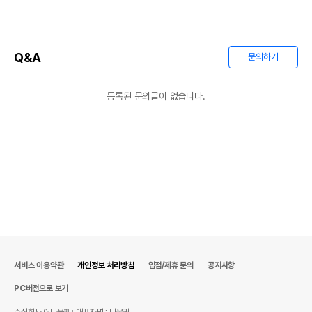
Q&A
문의하기
등록된 문의글이 없습니다.
상품 필수 정보
품명 및 모델명
상품상세설명 참조
법에 의한 인증,허가 등을
서비스 이용약관
개인정보 처리방침
입점/제휴 문의
공지사항
상품상세설명 참조
받았음을 확인할수 있는
경우 그에 대한 사항
PC버전으로 보기
제조국 또는 원산지
상품상세설명 참조
주식회사 어바웃펫
대표자명 : 나옥귀