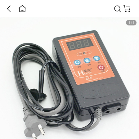
1
/
1