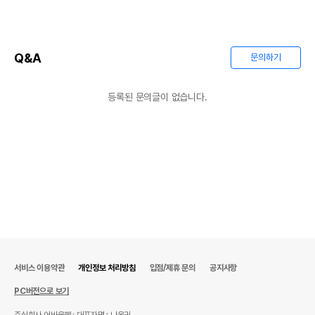
Q&A
문의하기
등록된 문의글이 없습니다.
서비스 이용약관
개인정보 처리방침
입점/제휴 문의
공지사항
PC버전으로 보기
주식회사 어바웃펫
대표자명 : 나옥귀