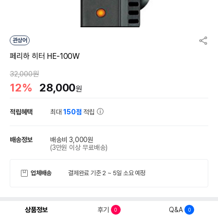
관상어
페리하 히터 HE-100W
32,000원
12%
28,000
원
적립혜택
최대
150점
적립
배송정보
배송비 3,000원
(3만원 이상 무료배송)
업체배송
결제완료 기준 2 ~ 5일 소요 예정
상품정보
후기
Q&A
0
0