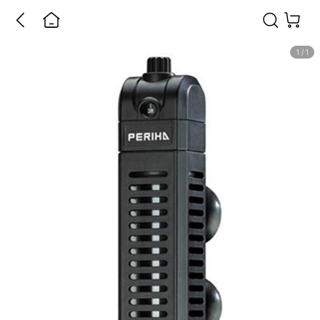
1
/
1