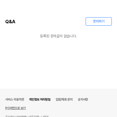
Q&A
문의하기
등록된 문의글이 없습니다.
서비스 이용약관
개인정보 처리방침
입점/제휴 문의
공지사항
PC버전으로 보기
주식회사 어바웃펫
대표자명 : 나옥귀