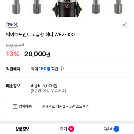
관상어
웨이브포인트 고급형 히터 WP2-300
23,000원
13%
20,000
원
적립혜택
최대
150점
적립
배송정보
배송비 3,000원
(3만원 이상 무료배송)
업체배송
결제완료 기준 2 ~ 5일 소요 예정
상품정보
후기
Q&A
0
0