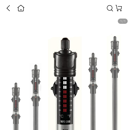
1
/
1