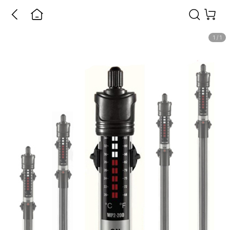
1
/
1