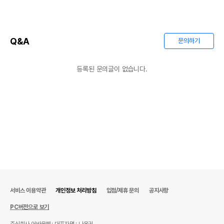
Q&A
문의하기
등록된 문의글이 없습니다.
서비스 이용약관
개인정보 처리방침
입점/제휴 문의
공지사항
PC버전으로 보기
주식회사 어바웃펫
대표자명 : 나옥귀