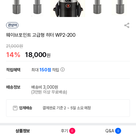
관상어
웨이브포인트 고급형 히터 WP2-200
21,000원
14%
18,000
원
적립혜택
최대
150점
적립
배송정보
배송비 3,000원
(3만원 이상 무료배송)
업체배송
결제완료 기준 2 ~ 5일 소요 예정
상품정보
후기
Q&A
0
0