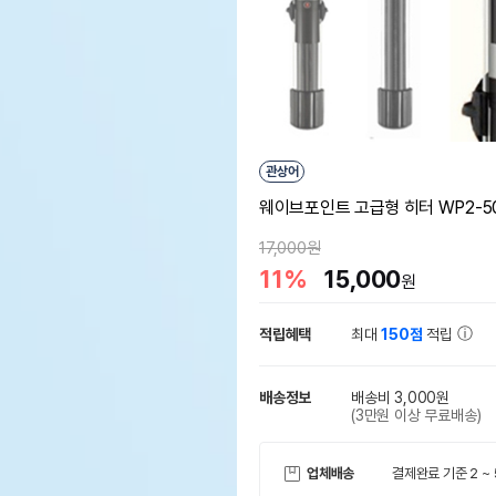
관상어
웨이브포인트 고급형 히터 WP2-5
17,000원
11%
15,000
원
적립혜택
최대
150점
적립
배송정보
배송비 3,000원
(3만원 이상 무료배송)
업체배송
결제완료 기준 2 ~