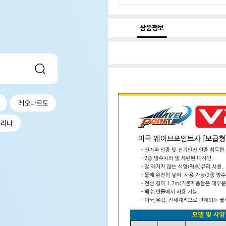
상품정보
레오나르도
퓨리나