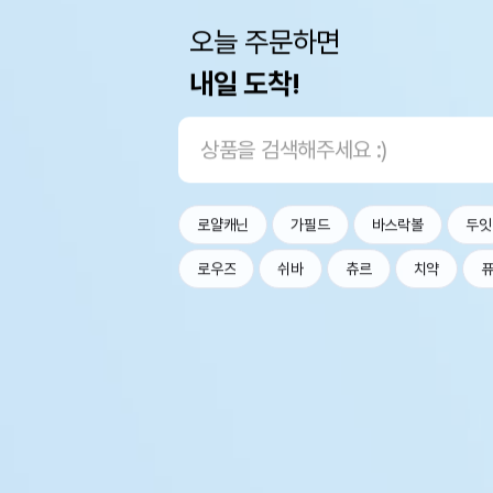
오늘 주문하면
내일 도착!
로얄캐닌
가필드
바스락볼
두잇
로우즈
쉬바
츄르
치약