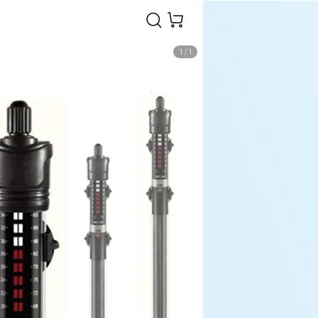
1
/
1