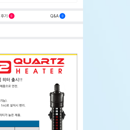
후기
Q&A
0
0