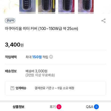
관상어
아쿠아리움 히터 커버 (100~150W급 약 25cm)
3,400
원
적립혜택
최대
150점
적립
배송정보
배송비 3,000원
(3만원 이상 무료배송)
업체배송
결제완료 기준 2 ~ 5일 소요 예정
상품정보
후기
Q&A
0
0