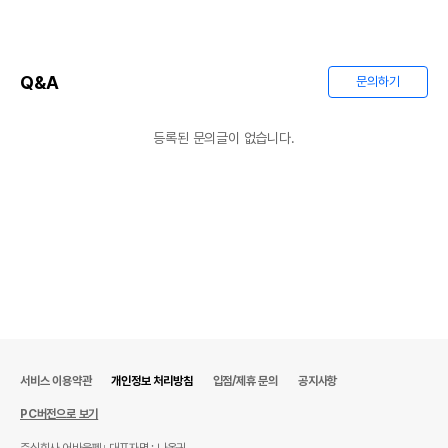
Q&A
문의하기
등록된 문의글이 없습니다.
서비스 이용약관
개인정보 처리방침
입점/제휴 문의
공지사항
PC버전으로 보기
주식회사 어바웃펫
대표자명 : 나옥귀