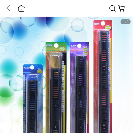
1
/
1