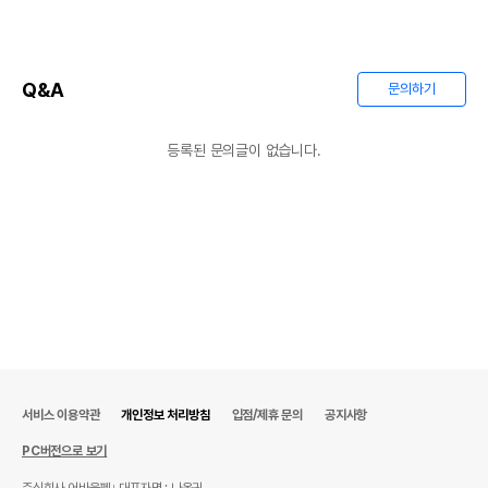
Q&A
문의하기
등록된 문의글이 없습니다.
서비스 이용약관
개인정보 처리방침
입점/제휴 문의
공지사항
PC버전으로 보기
주식회사 어바웃펫
대표자명 : 나옥귀