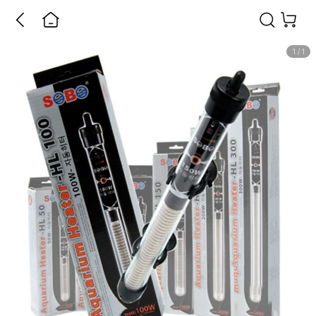
1
/
1