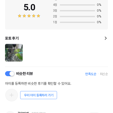
5.0
4
점
0
%
3
점
0
%
2
점
0
%
1
점
0
%
포토 후기
비슷한 리뷰
만족도순
최신순
아이를 등록하면 비슷한 후기를 확인할 수 있어요.
우리 아이 등록하러 가기