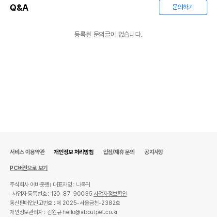
Q&A
문의하기
등록된 문의글이 없습니다.
서비스 이용약관
개인정보 처리방침
입점/제휴 문의
공지사항
PC버전으로 보기
주식회사 어바웃펫
대표자명 : 나옥귀
사업자 등록번호 : 120-87-90035
사업자정보확인
통신판매업신고번호 : 제 2025-서울금천-2382호
개인정보관리자 : 김원규 hello@aboutpet.co.kr