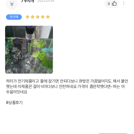
7무지개
2022.01.14
0
첫구매
상품 필수 정보
품명 및 모델명
상품상세설명 참조
법에 의한 인증,허가 등을
상품상세설명 참조
받았음을 확인할수 있는
경우 그에 대한 사항
제조국 또는 원산지
상품상세설명 참조
제조자,수입품의 경우
상품상세설명 참조
수입자를 함께 표기
히터가 전기제품이고 물에 잠기면 안되다보니 큐방은 가끔떨어지도 해서 불안
햇는데 이제품은 걸이식이다보니 안전하네요 가격이 좀만착햇다면~하는 아
AS책임자와 전화번호
쉬움이잇네요

상품상세설명 참조
또는 소비자상담 관련
전화번호
#상품후기
유통기한이 최소 2026.12.07이거나 그
이후인 상품이 출고됩니다.
유통기한
단, 상품명에 유통기한 명시된 경우, 해당
유통기한을 따릅니다.