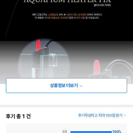
상품정보 더보기
후기 총
1
건
후기작성하고 최대 150점 받기
5
점
100
%