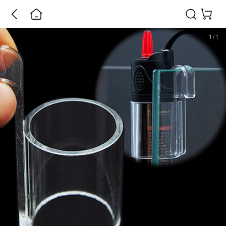
1
/
1