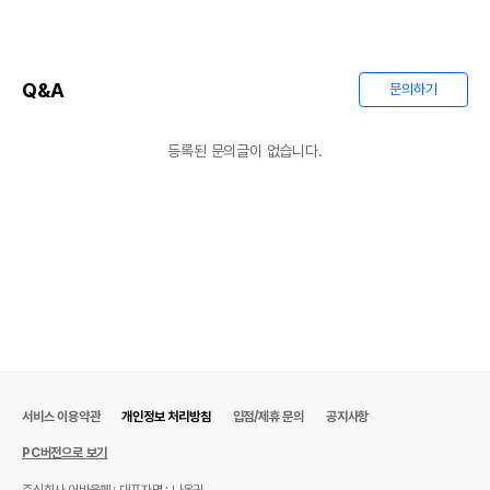
Q&A
문의하기
등록된 문의글이 없습니다.
서비스 이용약관
개인정보 처리방침
입점/제휴 문의
공지사항
PC버전으로 보기
주식회사 어바웃펫
대표자명 : 나옥귀