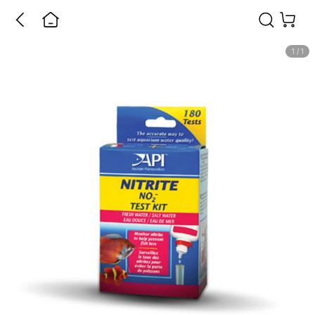
1
/
1