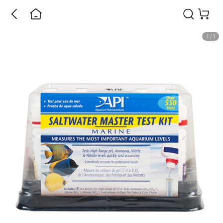
1
/
1