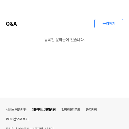
Q&A
문의하기
등록된 문의글이 없습니다.
서비스 이용약관
개인정보 처리방침
입점/제휴 문의
공지사항
PC버전으로 보기
주식회사 어바웃펫
대표자명 : 나옥귀