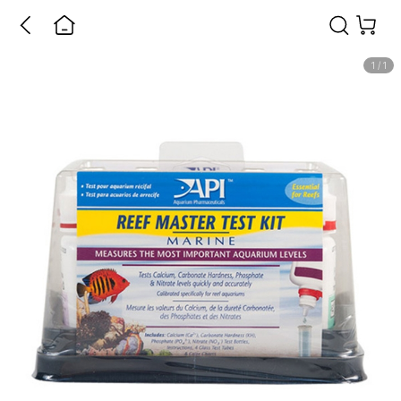
1
/
1