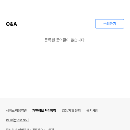
Q&A
문의하기
등록된 문의글이 없습니다.
서비스 이용약관
개인정보 처리방침
입점/제휴 문의
공지사항
PC버전으로 보기
주식회사 어바웃펫
대표자명 : 나옥귀