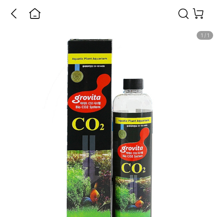
1
/
1