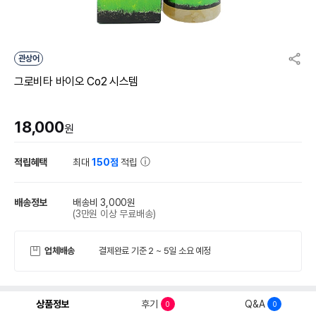
관상어
그로비타 바이오 Co2 시스템
18,000
원
적립혜택
최대
150점
적립
배송정보
배송비 3,000원
(3만원 이상 무료배송)
업체배송
결제완료 기준 2 ~ 5일 소요 예정
상품정보
후기
Q&A
0
0