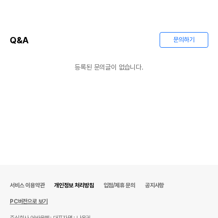
Q&A
문의하기
등록된 문의글이 없습니다.
서비스 이용약관
개인정보 처리방침
입점/제휴 문의
공지사항
PC버전으로 보기
주식회사 어바웃펫
대표자명 : 나옥귀