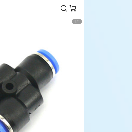
1
/
1