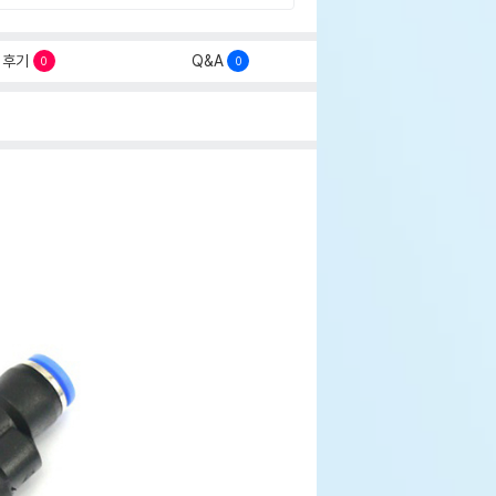
후기
Q&A
0
0