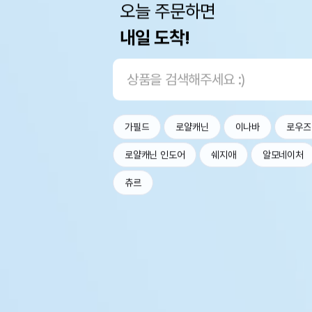
오늘 주문하면
내일 도착!
가필드
로얄캐닌
이나바
로우즈
로얄캐닌 인도어
쉐지애
알모네이처
츄르