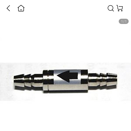
1
/
1