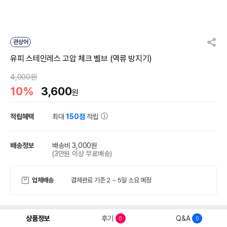
관상어
유피 스테인레스 고압 체크 벨브 (역류 방지기)
4,000원
10%
3,600
원
적립혜택
최대
150점
적립
배송정보
배송비 3,000원
(3만원 이상 무료배송)
업체배송
결제완료 기준 2 ~ 5일 소요 예정
상품정보
후기
Q&A
0
0