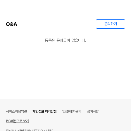
이후인 상품이 출고됩니다.
유통기한
단, 상품명에 유통기한 명시된 경우, 해당
유통기한을 따릅니다.
Q&A
문의하기
등록된 문의글이 없습니다.
서비스 이용약관
개인정보 처리방침
입점/제휴 문의
공지사항
PC버전으로 보기
주식회사 어바웃펫
대표자명 : 나옥귀