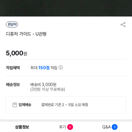
관상어
디퓨저 가이드 - U관형
5,000
원
적립혜택
최대
150점
적립
배송정보
배송비 3,000원
(3만원 이상 무료배송)
업체배송
결제완료 기준 2 ~ 5일 소요 예정
상품정보
후기
Q&A
0
0