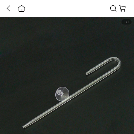
1
/
1