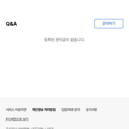
Q&A
문의하기
등록된 문의글이 없습니다.
서비스 이용약관
개인정보 처리방침
입점/제휴 문의
공지사항
PC버전으로 보기
주식회사 어바웃펫
대표자명 : 나옥귀