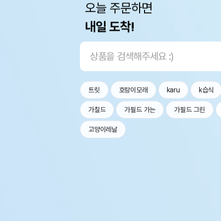
오늘 주문하면
내일 도착!
트릿
호랑이모래
karu
k습식
가칠드
가필드 가는
가필드 그린
고양이레날