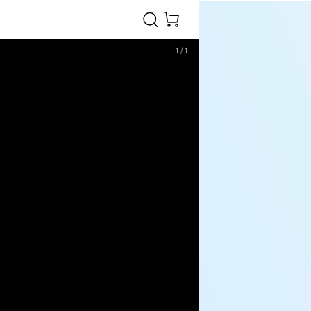
1
/
1