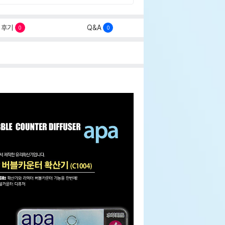
후기
Q&A
0
0