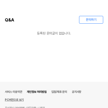
Q&A
문의하기
등록된 문의글이 없습니다.
서비스 이용약관
개인정보 처리방침
입점/제휴 문의
공지사항
PC버전으로 보기
주식회사 어바웃펫
대표자명 : 나옥귀