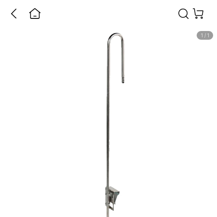
1
/
1