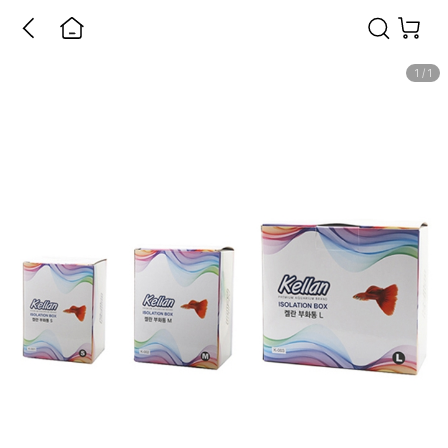
1
/
1