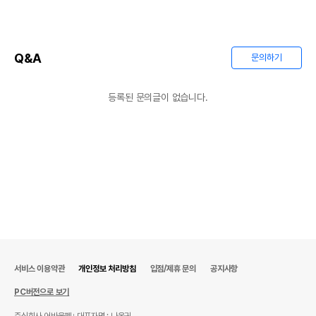
Q&A
문의하기
등록된 문의글이 없습니다.
서비스 이용약관
개인정보 처리방침
입점/제휴 문의
공지사항
PC버전으로 보기
주식회사 어바웃펫
대표자명 : 나옥귀