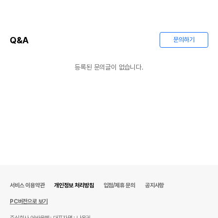
Q&A
문의하기
등록된 문의글이 없습니다.
서비스 이용약관
개인정보 처리방침
입점/제휴 문의
공지사항
PC버전으로 보기
주식회사 어바웃펫
대표자명 : 나옥귀