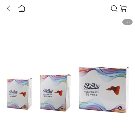
1
/
1