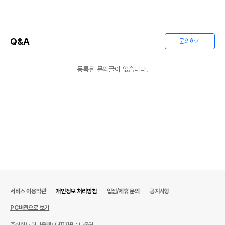
Q&A
문의하기
등록된 문의글이 없습니다.
서비스 이용약관
개인정보 처리방침
입점/제휴 문의
공지사항
PC버전으로 보기
주식회사 어바웃펫
대표자명 : 나옥귀