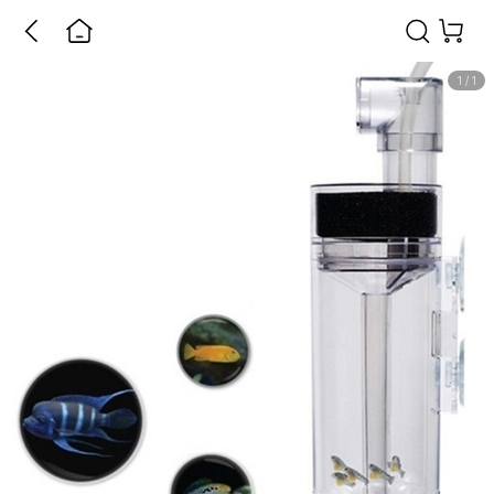
1
/
1