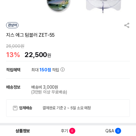
관상어
지스 에그 텀블러 ZET-55
26,000원
13%
22,500
원
적립혜택
최대
150점
적립
배송정보
배송비 3,000원
(3만원 이상 무료배송)
업체배송
결제완료 기준 2 ~ 5일 소요 예정
상품정보
후기
Q&A
0
0