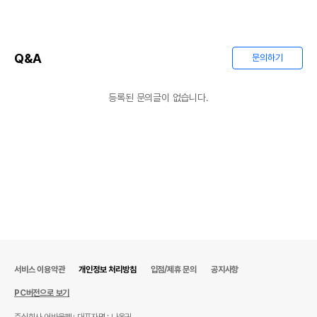
Q&A
문의하기
등록된 문의글이 없습니다.
서비스 이용약관
개인정보 처리방침
입점/제휴 문의
공지사항
PC버전으로 보기
주식회사 어바웃펫
대표자명 : 나옥귀