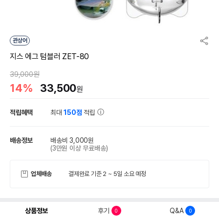
관상어
지스 에그 텀블러 ZET-80
39,000원
14%
33,500
원
적립혜택
최대
150점
적립
배송정보
배송비 3,000원
(3만원 이상 무료배송)
업체배송
결제완료 기준 2 ~ 5일 소요 예정
상품정보
후기
Q&A
0
0