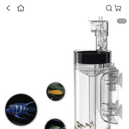
1
/
1