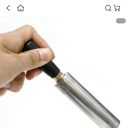
1
/
1