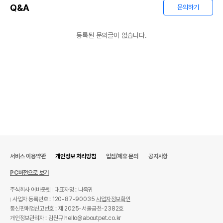
품명 및 모델명
상품상세설명 참조
Q&A
문의하기
법에 의한 인증,허가 등을
상품상세설명 참조
받았음을 확인할수 있는
등록된 문의글이 없습니다.
경우 그에 대한 사항
제조국 또는 원산지
상품상세설명 참조
제조자,수입품의 경우
상품상세설명 참조
수입자를 함께 표기
AS책임자와 전화번호
상품상세설명 참조
또는 소비자상담 관련
전화번호
유통기한이 최소 2026.12.05이거나 그
이후인 상품이 출고됩니다.
유통기한
서비스 이용약관
개인정보 처리방침
입점/제휴 문의
공지사항
단, 상품명에 유통기한 명시된 경우, 해당
유통기한을 따릅니다.
PC버전으로 보기
주식회사 어바웃펫
대표자명 : 나옥귀
사업자 등록번호 : 120-87-90035
사업자정보확인
통신판매업신고번호 : 제 2025-서울금천-2382호
개인정보관리자 : 김원규 hello@aboutpet.co.kr