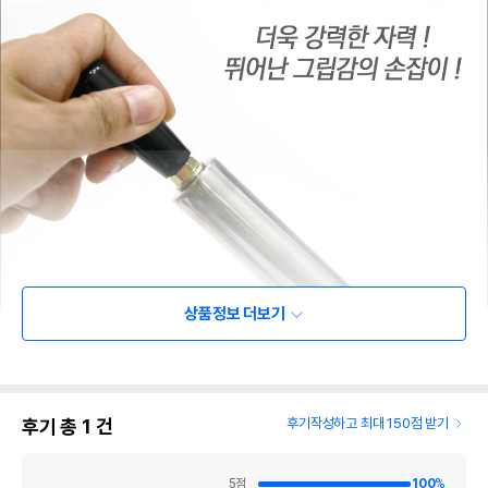
상품정보 더보기
후기 총
1
건
후기작성하고 최대 150점 받기
5
점
100
%