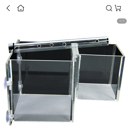
1
/
1