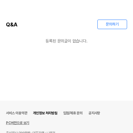
Q&A
문의하기
등록된 문의글이 없습니다.
서비스 이용약관
개인정보 처리방침
입점/제휴 문의
공지사항
PC버전으로 보기
주식회사 어바웃펫
대표자명 : 나옥귀