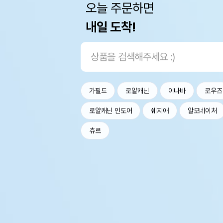
오늘 주문하면
내일 도착!
가필드
로얄캐닌
이나바
로우즈
로얄캐닌 인도어
쉐지애
알모네이처
츄르