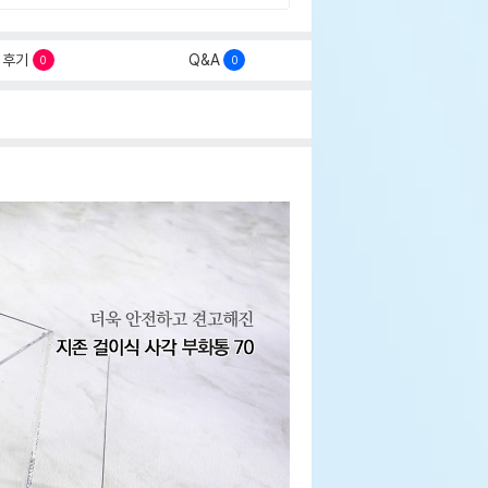
후기
Q&A
0
0