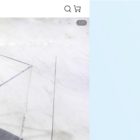
1
/
1