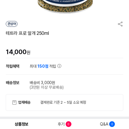
관상어
테트라 프로 알개 250ml
14,000
원
적립혜택
최대
150점
적립
배송정보
배송비 3,000원
(3만원 이상 무료배송)
업체배송
결제완료 기준 2 ~ 5일 소요 예정
상품정보
후기
Q&A
0
0