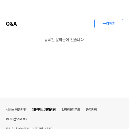
Q&A
문의하기
상품 필수 정보
등록된 문의글이 없습니다.
품명 및 모델명
상품상세설명 참조
법에 의한 인증,허가 등을
상품상세설명 참조
받았음을 확인할수 있는
경우 그에 대한 사항
제조국 또는 원산지
상품상세설명 참조
제조자,수입품의 경우
상품상세설명 참조
수입자를 함께 표기
AS책임자와 전화번호
상품상세설명 참조
또는 소비자상담 관련
서비스 이용약관
개인정보 처리방침
입점/제휴 문의
공지사항
전화번호
PC버전으로 보기
유통기한이 최소 2026.12.03이거나 그
이후인 상품이 출고됩니다.
주식회사 어바웃펫
대표자명 : 나옥귀