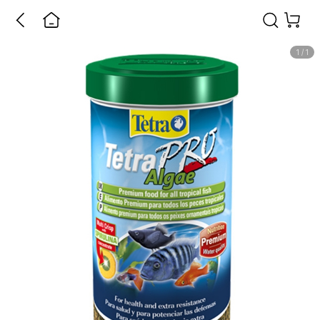
1
/
1