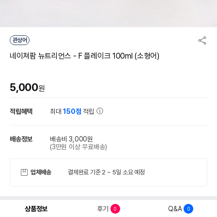
관상어
네이쳐팜 뉴트리언스 - F 플레이크 100ml (소형어)
5,000
원
적립혜택
최대
150점
적립
배송정보
배송비 3,000원
(3만원 이상 무료배송)
업체배송
결제완료 기준 2 ~ 5일 소요 예정
상품정보
후기
Q&A
0
0