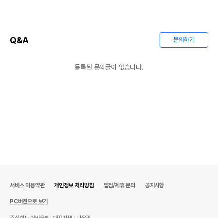
Q&A
문의하기
등록된 문의글이 없습니다.
서비스 이용약관
개인정보 처리방침
입점/제휴 문의
공지사항
PC버전으로 보기
주식회사 어바웃펫
대표자명 : 나옥귀