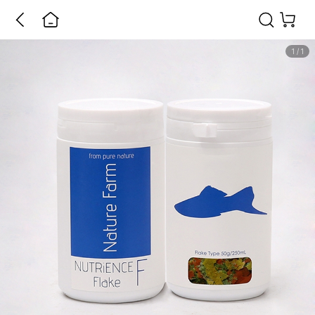
1
/
1