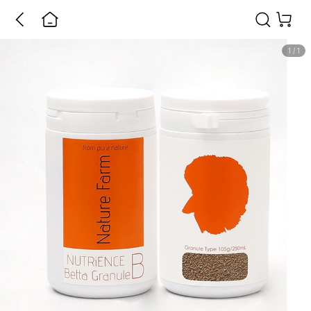
1
/
1