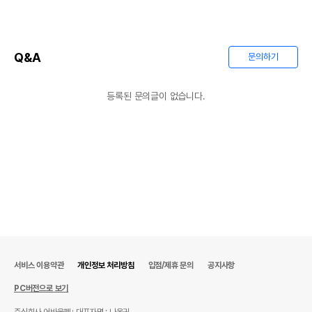
Q&A
문의하기
등록된 문의글이 없습니다.
서비스 이용약관
개인정보 처리방침
입점/제휴 문의
공지사항
PC버전으로 보기
주식회사 어바웃펫
대표자명 : 나옥귀