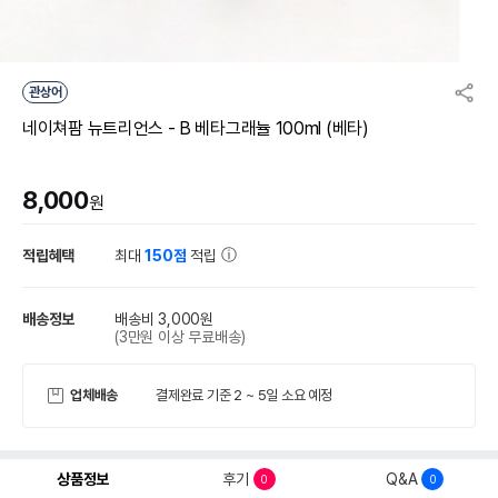
관상어
네이쳐팜 뉴트리언스 - B 베타그래뉼 100ml (베타)
8,000
원
적립혜택
최대
150점
적립
배송정보
배송비 3,000원
(3만원 이상 무료배송)
업체배송
결제완료 기준 2 ~ 5일 소요 예정
상품정보
후기
Q&A
0
0