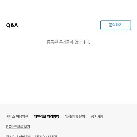
법에 의한 인증,허가 등을
상품상세설명 참조
받았음을 확인할수 있는
경우 그에 대한 사항
제조국 또는 원산지
상품상세설명 참조
Q&A
문의하기
제조자,수입품의 경우
상품상세설명 참조
수입자를 함께 표기
등록된 문의글이 없습니다.
AS책임자와 전화번호
상품상세설명 참조
또는 소비자상담 관련
전화번호
유통기한이 최소 2026.12.06이거나 그
이후인 상품이 출고됩니다.
유통기한
단, 상품명에 유통기한 명시된 경우, 해당
유통기한을 따릅니다.
서비스 이용약관
개인정보 처리방침
입점/제휴 문의
공지사항
PC버전으로 보기
주식회사 어바웃펫
대표자명 : 나옥귀