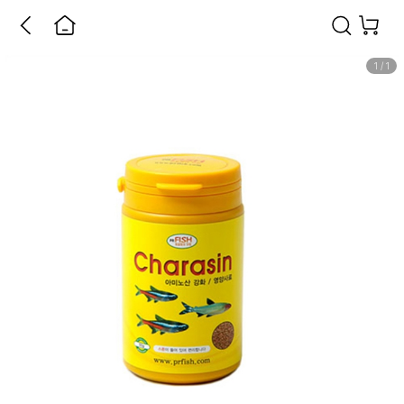
1
/
1