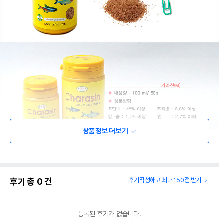
상품정보 더보기
후기 총
0
건
후기작성하고 최대 150점 받기
상품 필수 정보
품명 및 모델명
상품상세설명 참조
등록된 후기가 없습니다.