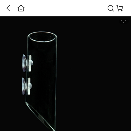
1
/
1