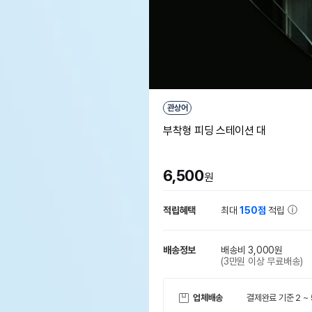
관상어
부착형 피딩 스테이션 대
6,500
원
적립혜택
최대
150점
적립
배송정보
배송비 3,000원
(3만원 이상 무료배송)
업체배송
결제완료 기준 2 ~