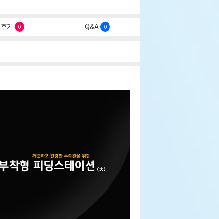
후기
Q&A
0
0