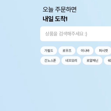
오늘 주문하면
내일 도착!
가필드
로우즈
이나바
퍼시캣
긴노스푼
네꼬모리
로얄캐닌
쉐