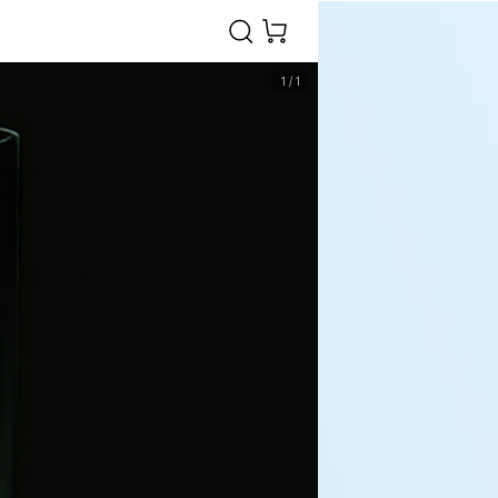
1
/
1