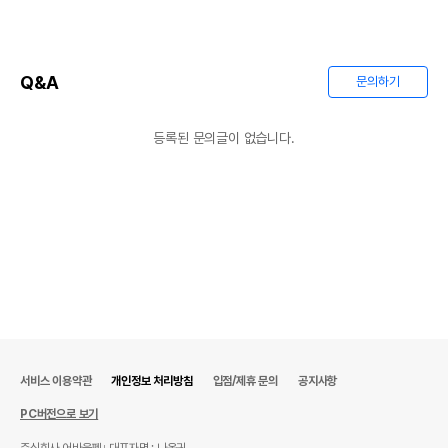
Q&A
문의하기
등록된 문의글이 없습니다.
서비스 이용약관
개인정보 처리방침
입점/제휴 문의
공지사항
PC버전으로 보기
주식회사 어바웃펫
대표자명 : 나옥귀