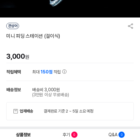
관상어
미니 피딩 스테이션 (걸이식)
3,000
원
적립혜택
최대
150점
적립
배송정보
배송비 3,000원
(3만원 이상 무료배송)
업체배송
결제완료 기준 2 ~ 5일 소요 예정
상품정보
후기
Q&A
0
0