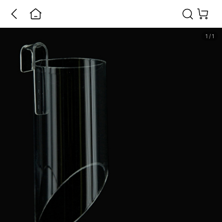
1
/
1