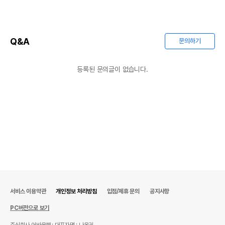
Q&A
문의하기
등록된 문의글이 없습니다.
서비스 이용약관
개인정보 처리방침
입점/제휴 문의
공지사항
PC버전으로 보기
주식회사 어바웃펫
대표자명 : 나옥귀