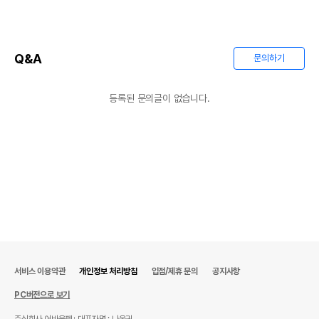
Q&A
문의하기
등록된 문의글이 없습니다.
서비스 이용약관
개인정보 처리방침
입점/제휴 문의
공지사항
PC버전으로 보기
주식회사 어바웃펫
대표자명 : 나옥귀