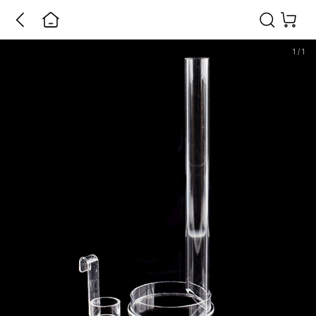
1
/
1