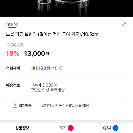
관상어
노블 피딩 실린더 (걸이형 먹이 급여 기구)/40.5cm
16,000원
18%
13,000
원
적립혜택
최대
150점
적립
배송정보
배송비 3,000원
(3만원 이상 무료배송)
업체배송
결제완료 기준 2 ~ 5일 소요 예정
상품정보
후기
Q&A
0
0