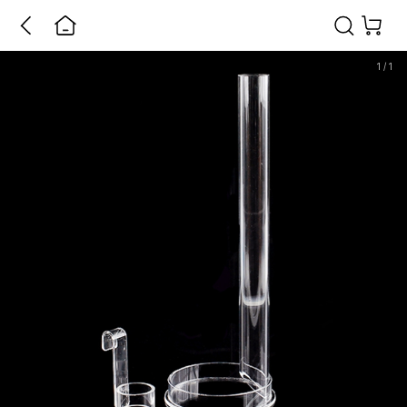
1
/
1