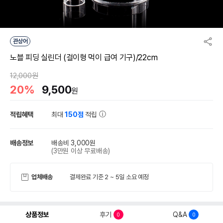
관상어
노블 피딩 실린더 (걸이형 먹이 급여 기구)/22cm
12,000원
20%
9,500
원
적립혜택
최대
150점
적립
배송정보
배송비 3,000원
(3만원 이상 무료배송)
업체배송
결제완료 기준 2 ~ 5일 소요 예정
상품정보
후기
Q&A
0
0