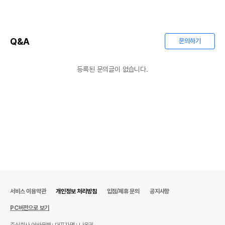
Q&A
문의하기
등록된 문의글이 없습니다.
서비스 이용약관
개인정보 처리방침
입점/제휴 문의
공지사항
PC버전으로 보기
주식회사 어바웃펫
대표자명 : 나옥귀