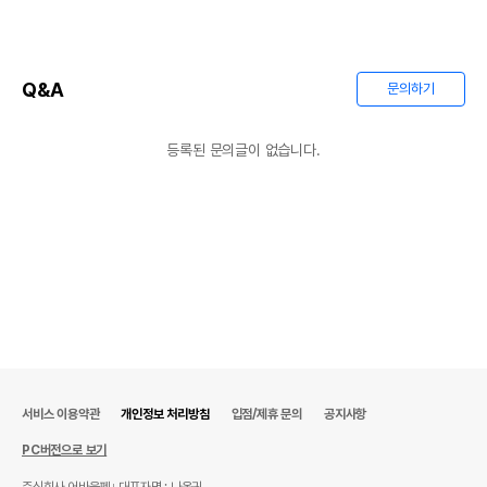
Q&A
문의하기
등록된 문의글이 없습니다.
서비스 이용약관
개인정보 처리방침
입점/제휴 문의
공지사항
PC버전으로 보기
주식회사 어바웃펫
대표자명 : 나옥귀