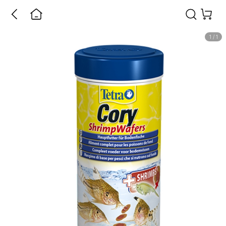
1
/
1