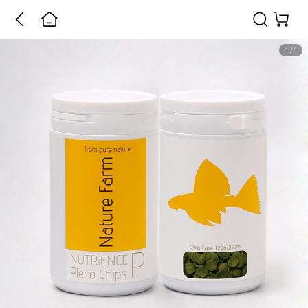
1
/
1