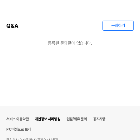
Q&A
문의하기
등록된 문의글이 없습니다.
서비스 이용약관
개인정보 처리방침
입점/제휴 문의
공지사항
PC버전으로 보기
주식회사 어바웃펫
대표자명 : 나옥귀