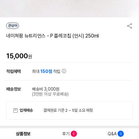
관상어
네이쳐팜 뉴트리언스 - P 플레코칩 (안시) 250ml
15,000
원
적립혜택
최대
150점
적립
배송정보
배송비 3,000원
(3만원 이상 무료배송)
업체배송
결제완료 기준 2 ~ 5일 소요 예정
상품정보
후기
Q&A
0
0