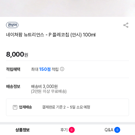
관상어
네이쳐팜 뉴트리언스 - P 플레코칩 (안시) 100ml
8,000
원
적립혜택
최대
150점
적립
배송정보
배송비 3,000원
(3만원 이상 무료배송)
업체배송
결제완료 기준 2 ~ 5일 소요 예정
상품정보
후기
Q&A
0
0