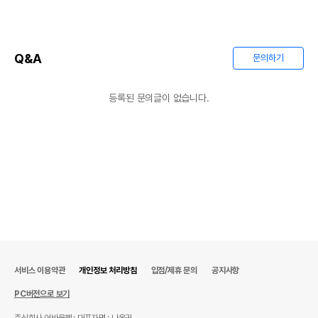
Q&A
문의하기
등록된 문의글이 없습니다.
서비스 이용약관
개인정보 처리방침
입점/제휴 문의
공지사항
PC버전으로 보기
주식회사 어바웃펫
대표자명 : 나옥귀