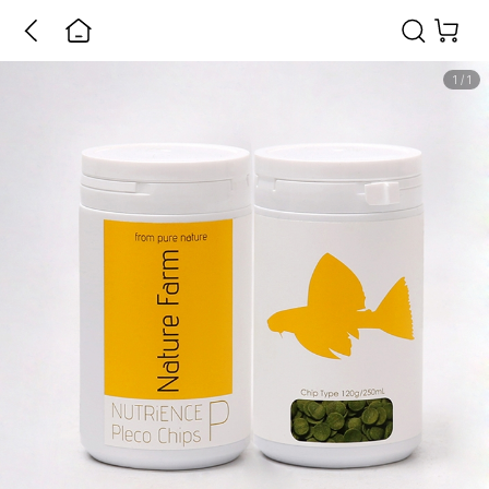
1
/
1