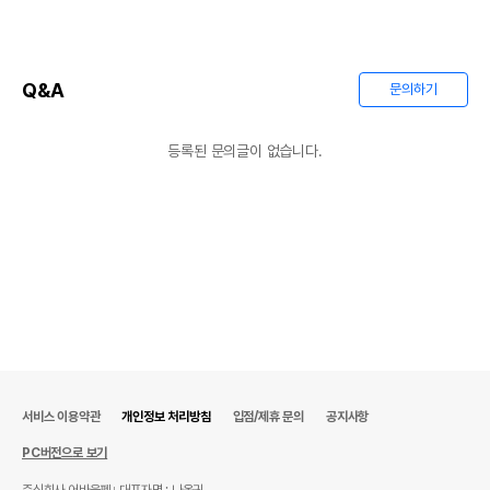
Q&A
문의하기
등록된 문의글이 없습니다.
서비스 이용약관
개인정보 처리방침
입점/제휴 문의
공지사항
PC버전으로 보기
주식회사 어바웃펫
대표자명 : 나옥귀