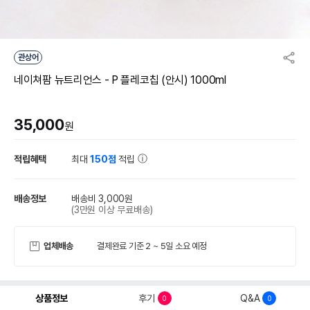
관상어
네이쳐팜 뉴트리언스 - P 플레코칩 (안시) 1000ml
35,000
원
적립혜택
최대
150점
적립
배송정보
배송비 3,000원
(3만원 이상 무료배송)
업체배송
결제완료 기준 2 ~ 5일 소요 예정
상품정보
후기
Q&A
0
0