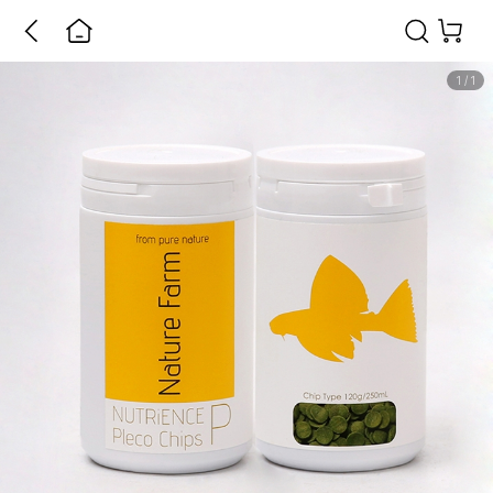
1
/
1