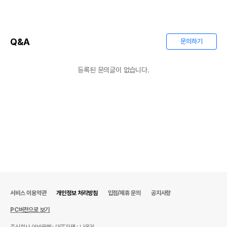
Q&A
문의하기
상품 필수 정보
등록된 문의글이 없습니다.
품명 및 모델명
상품상세설명 참조
법에 의한 인증,허가 등을
상품상세설명 참조
받았음을 확인할수 있는
경우 그에 대한 사항
제조국 또는 원산지
상품상세설명 참조
제조자,수입품의 경우
상품상세설명 참조
수입자를 함께 표기
AS책임자와 전화번호
서비스 이용약관
개인정보 처리방침
입점/제휴 문의
공지사항
상품상세설명 참조
또는 소비자상담 관련
전화번호
PC버전으로 보기
유통기한이 최소 2026.12.06이거나 그
주식회사 어바웃펫
대표자명 : 나옥귀