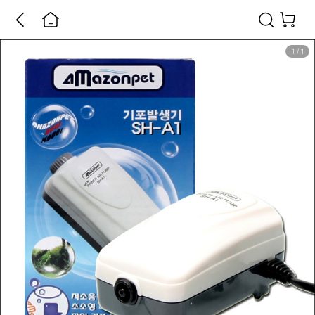
1
/
1