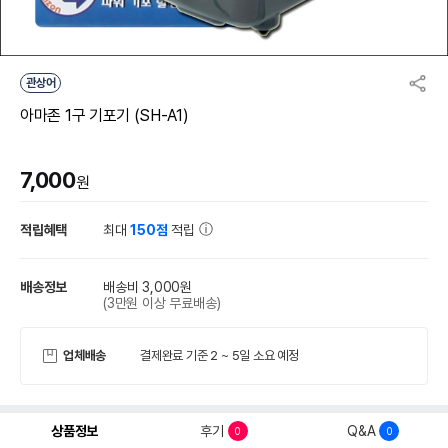
관상어
아마존 1구 기포기 (SH-A1)
7,000
원
적립혜택
최대
150점
적립
배송정보
배송비 3,000원
(3만원 이상 무료배송)
업체배송
결제완료 기준 2 ~ 5일 소요 예정
상품정보
후기
Q&A
0
0